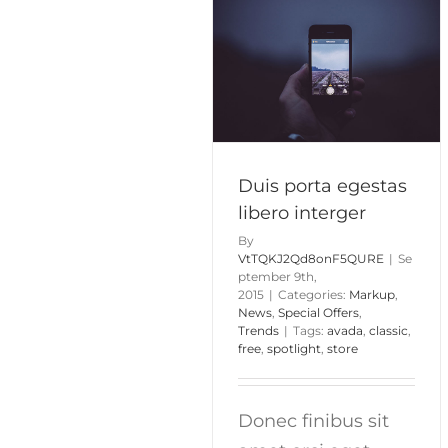
nunc
cons
ut
rutr
aliquam
Duis porta egestas libero
interger
Markup
News
Special Offers
Trends
Duis porta egestas
libero interger
By
VtTQKJ2Qd8onF5QURE
|
Se
ptember 9th,
2015
|
Categories:
Markup
,
News
,
Special Offers
,
Trends
|
Tags:
avada
,
classic
,
free
,
spotlight
,
store
Donec finibus sit