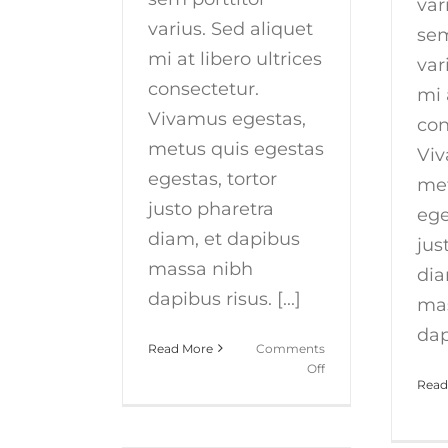
var
varius. Sed aliquet
sem
mi at libero ultrices
var
consectetur.
mi 
Vivamus egestas,
con
metus quis egestas
Viv
egestas, tortor
met
justo pharetra
ege
diam, et dapibus
jus
massa nibh
dia
dapibus risus. [...]
ma
dapi
Read More
Comments
on
Off
Read
Aliquam
posuere
magna
eget