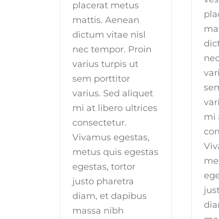
placerat metus
pla
mattis. Aenean
mat
dictum vitae nisl
dic
nec tempor. Proin
nec
varius turpis ut
var
sem porttitor
sem
varius. Sed aliquet
var
mi at libero ultrices
mi 
consectetur.
con
Vivamus egestas,
Viv
metus quis egestas
met
egestas, tortor
ege
justo pharetra
jus
diam, et dapibus
dia
massa nibh