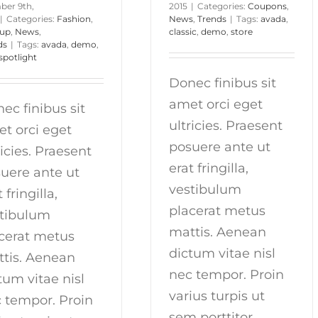
ber 9th,
2015
|
Categories:
Coupons
,
|
Categories:
Fashion
,
News
,
Trends
|
Tags:
avada
,
up
,
News
,
classic
,
demo
,
store
ds
|
Tags:
avada
,
demo
,
spotlight
Donec finibus sit
amet orci eget
ec finibus sit
ultricies. Praesent
t orci eget
posuere ante ut
ricies. Praesent
erat fringilla,
uere ante ut
vestibulum
 fringilla,
placerat metus
tibulum
mattis. Aenean
cerat metus
dictum vitae nisl
tis. Aenean
nec tempor. Proin
tum vitae nisl
varius turpis ut
 tempor. Proin
sem porttitor