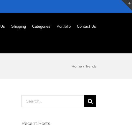
 Us
Shipping
Categories
Portfolio
Contact Us
Home
Trends
Search
for:
Recent Posts