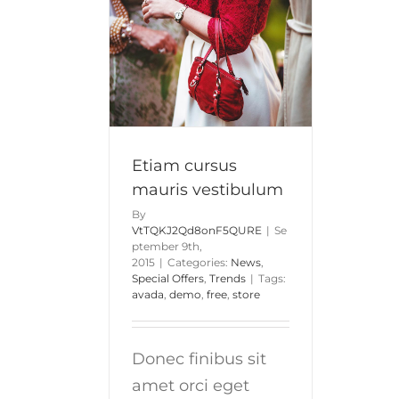
nibh
rsus mauris
tibulum
al Offers
Trends
Etiam cursus
mauris vestibulum
By
VtTQKJ2Qd8onF5QURE
|
Se
ptember 9th,
2015
|
Categories:
News
,
Special Offers
,
Trends
|
Tags:
avada
,
demo
,
free
,
store
Donec finibus sit
amet orci eget