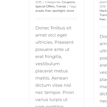
2015
|
Categories:
Coupons
,
ptem
Special Offers
,
Trends
|
Tags:
2015
avada
,
free
,
spotlight
,
store
Mark
Tren
free
,
Donec finibus sit
amet orci eget
Don
ultricies. Praesent
ame
posuere ante ut
ult
erat fringilla,
pos
vestibulum
erat
placerat metus
ves
mattis. Aenean
pla
dictum vitae nisl
mat
nec tempor. Proin
dic
varius turpis ut
nec
sem porttitor