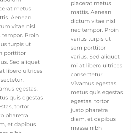
placerat metus
cerat metus
mattis. Aenean
tis. Aenean
dictum vitae nisl
tum vitae nisl
nec tempor. Proin
 tempor. Proin
varius turpis ut
ius turpis ut
sem porttitor
 porttitor
varius. Sed aliquet
ius. Sed aliquet
mi at libero ultrices
at libero ultrices
consectetur.
sectetur.
Vivamus egestas,
amus egestas,
metus quis egestas
us quis egestas
egestas, tortor
stas, tortor
justo pharetra
to pharetra
diam, et dapibus
m, et dapibus
massa nibh