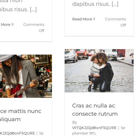
ssa nibh
dapibus risus. [...]
bus risus. [...]
Read More
Comments
 More
Comments
on
Off
on
Off
Nunc
Duis
fermi
ac
nulla
massa
eu
semper
justo
maximus
sem
id
Cras ac nulla ac consecte
rutrum
Coupons
News
Trends
Cras ac nulla ac
ce mattis nunc
consecte rutrum
aliquam
By
VtTQKJ2Qd8onF5QURE
|
Se
QKJ2Qd8onF5QURE
|
Se
ptember 9th,