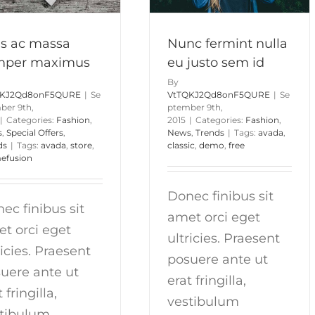
s ac massa
Nunc fermint nulla
mper maximus
eu justo sem id
By
QKJ2Qd8onF5QURE
|
Se
VtTQKJ2Qd8onF5QURE
|
Se
ber 9th,
ptember 9th,
|
Categories:
Fashion
,
2015
|
Categories:
Fashion
,
s
,
Special Offers
,
News
,
Trends
|
Tags:
avada
,
ds
|
Tags:
avada
,
store
,
classic
,
demo
,
free
efusion
Donec finibus sit
ec finibus sit
amet orci eget
t orci eget
ultricies. Praesent
ricies. Praesent
posuere ante ut
uere ante ut
erat fringilla,
 fringilla,
vestibulum
tibulum