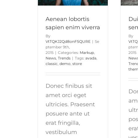
Trends
Aenean lobortis
Dui
sapien enim viverra
se
By
By
VtTQKJ2Qd8onF5QURE
|
Se
VtT
ptember 9th,
ptem
2015
|
Categories:
Markup
,
2015
News
,
Trends
|
Tags:
avada
,
New
classic
,
demo
,
store
Tren
them
Donec finibus sit
Don
amet orci eget
ame
ultricies. Praesent
ult
posuere ante ut
pos
erat fringilla,
erat
vestibulum
ves