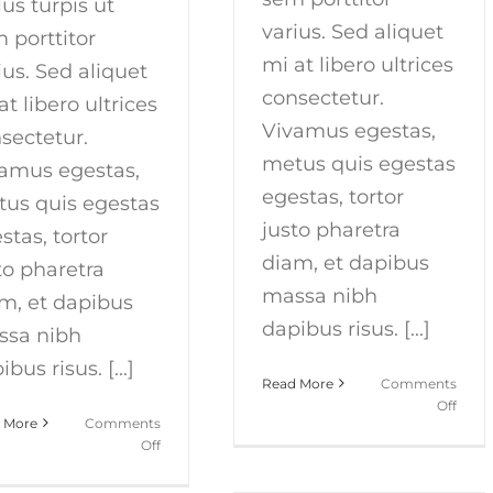
ius turpis ut
varius. Sed aliquet
 porttitor
mi at libero ultrices
ius. Sed aliquet
consectetur.
at libero ultrices
Vivamus egestas,
sectetur.
metus quis egestas
amus egestas,
egestas, tortor
us quis egestas
justo pharetra
stas, tortor
diam, et dapibus
to pharetra
massa nibh
m, et dapibus
dapibus risus. [...]
ssa nibh
bus risus. [...]
Read More
Comments
on
Off
 More
Comments
Cras
on
Off
ac
Fusce
nulla
mattis
ac