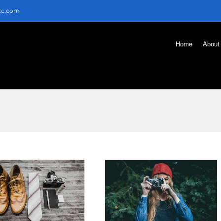
kc.com
Home
About
Nunc fermint nulla eu
justo sem id
Fashion
News
Trends