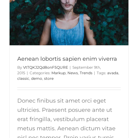
Aenean lobortis sapien enim viverra
By
VtTQKJ2Qd8onF5QURE
|
September 9th,
2015
|
Categories:
Markup
,
News
,
Trends
|
Tags:
avada
,
classic
,
demo
,
store
Donec finibus sit amet orci eget
ultricies. Praesent posuere ante ut
erat fringilla, vestibulum placerat
metus mattis. Aenean dictum vitae
nisl nec tempor. Proin varius turpis