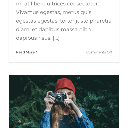
mi at libero ultrices consectetur.
Vivamus egestas, metus quis
egestas egestas, tortor justo pharetra
diam, et dapibus massa nibh
dapibus risus. [...]
on
Read More
Comments Off
Duis
ac
massa
semper
maximus