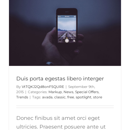
libero
consecte
Duis porta egestas libero interger
By
VtTQKJ2Qd8onF5QURE
|
September 9th,
2015
|
Categories:
Markup
,
News
,
Special Offers
,
Trends
|
Tags:
avada
,
classic
,
free
,
spotlight
,
store
Donec finibus sit amet orci eget
ultricies. Praesent posuere ante ut