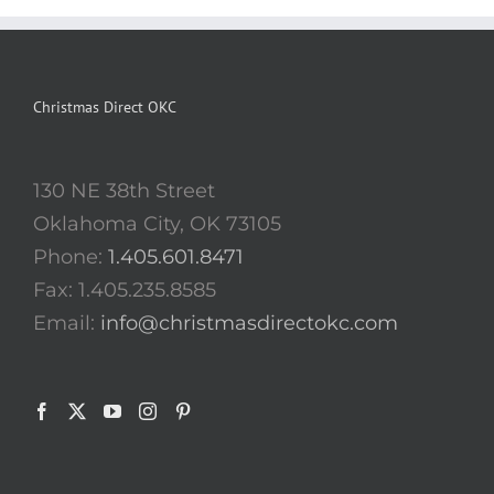
Christmas Direct OKC
130 NE 38th Street
Oklahoma City, OK 73105
Phone:
1.405.601.8471
Fax: 1.405.235.8585
Email:
info@christmasdirectokc.com