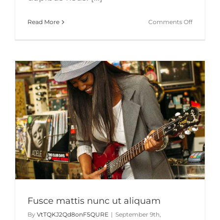
on
Read More
Comments Off
Cras
ac
nulla
ac
consecte
rutrum
Fusce mattis nunc ut aliquam
By
VtTQKJ2Qd8onF5QURE
|
September 9th,