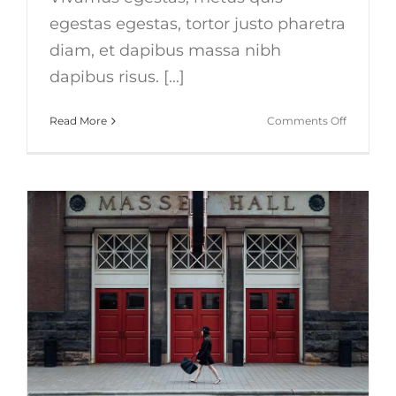
egestas egestas, tortor justo pharetra
diam, et dapibus massa nibh
dapibus risus. [...]
on
Read More
Comments Off
Nunc
fermint
nulla
eu
justo
sem
id