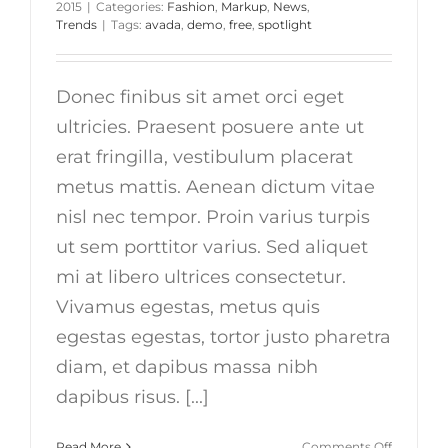
2015
|
Categories:
Fashion
,
Markup
,
News
,
Trends
|
Tags:
avada
,
demo
,
free
,
spotlight
Donec finibus sit amet orci eget
ultricies. Praesent posuere ante ut
erat fringilla, vestibulum placerat
metus mattis. Aenean dictum vitae
nisl nec tempor. Proin varius turpis
ut sem porttitor varius. Sed aliquet
mi at libero ultrices consectetur.
Vivamus egestas, metus quis
egestas egestas, tortor justo pharetra
diam, et dapibus massa nibh
dapibus risus. [...]
on
Read More
Comments Off